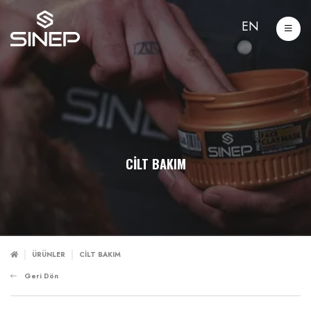
EN
CİLT BAKIM
ÜRÜNLER
CİLT BAKIM
Geri Dön