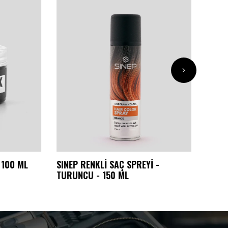
00 ML
SINEP RENKLİ SAÇ SPREYİ -
SINEP 
TURUNCU - 150 ML