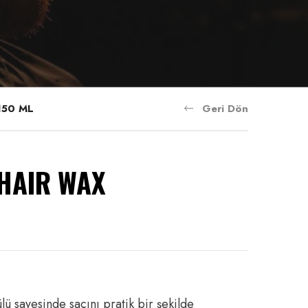
150 ML
Geri Dön
 HAIR WAX
lü sayesinde saçını pratik bir şekilde