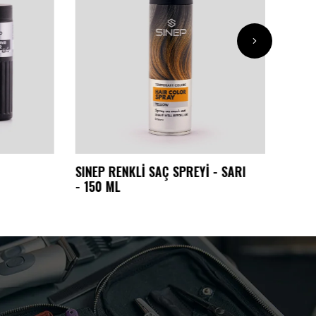
SINEP RENKLİ SAÇ SPREYİ - SARI
SINEP S
- 150 ML
ml