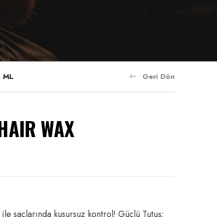
0 ML
Geri Dön
 HAIR WAX
le saçlarında kusursuz kontrol! Güçlü Tutuş: