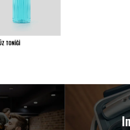
ÜZ TONİĞİ
I