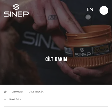
EN
CİLT BAKIM
ÜRÜNLER
CİLT BAKIM
Geri Dön